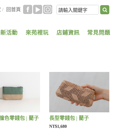
覽
/
回首頁
最新活動
來苑裡玩
店鋪資訊
常見問題
撞色零錢包 | 藺子
長型零錢包 | 藺子
NT$1,680