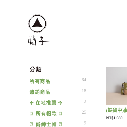
分類
64
所有商品
18
熱銷商品
2
✣ 在地推薦 ✣
25
♖ 所有帽款 ♖
NT$1,080
9
♖ 爵紳士帽 ♖