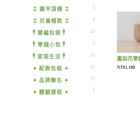
3
♖ 圓平頂帽 ♖
4
♖ 兒童帽款 ♖
12
𓇣 藺編包袋 𓇣
5
𓇣 零錢小包 𓇣
11
𓇣 家居生活 𓇣
鳳梨花零錢
11
NT$1,180
✦ 配飾包裝 ✦
17
✦ 品牌聯名 ✦
1
✦ 體驗課程 ✦