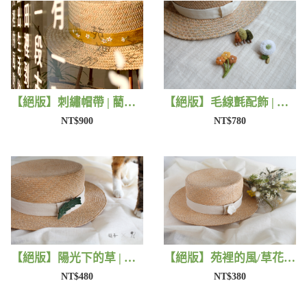
【絕版】刺繡帽帶 | 藺子X有FU手作
【絕版】毛線氈配飾 | 藺子X小森物
NT$900
NT$780
【絕版】陽光下的草 | 藺子X片片
【絕版】苑裡的風/草花 | 藺子X片片
NT$480
NT$380