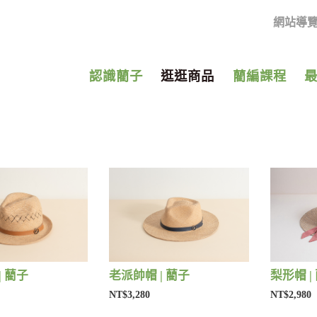
網站導
認識藺子
逛逛商品
藺編課程
| 藺子
老派帥帽 | 藺子
梨形帽 |
NT$3,280
NT$2,980