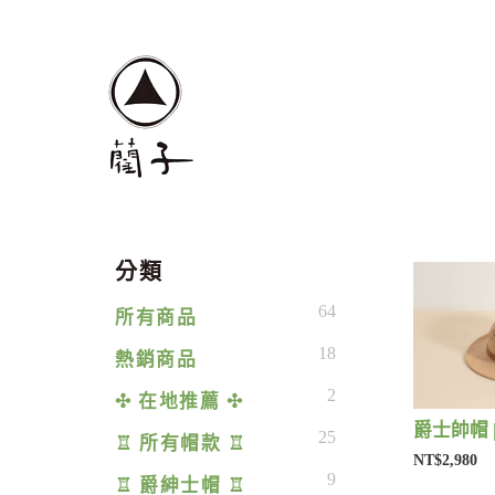
分類
64
所有商品
18
熱銷商品
2
✣ 在地推薦 ✣
爵士帥帽 
25
♖ 所有帽款 ♖
NT$2,980
9
♖ 爵紳士帽 ♖