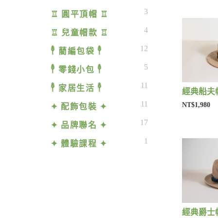
3
♖ 圓平頂帽 ♖
4
♖ 兒童帽款 ♖
12
𓇣 藺編包袋 𓇣
5
𓇣 零錢小包 𓇣
11
𓇣 家居生活 𓇣
經典船夫帽
11
NT$1,980
✦ 配飾包裝 ✦
17
✦ 品牌聯名 ✦
1
✦ 體驗課程 ✦