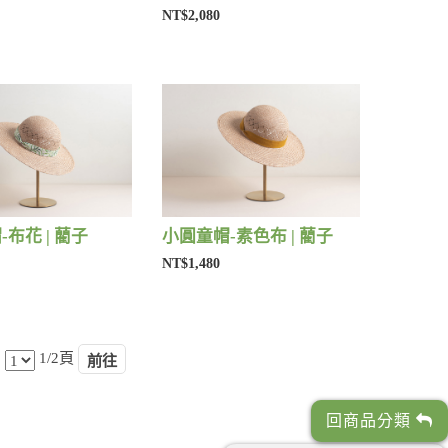
NT$2,080
布花 | 藺子
小圓童帽-素色布 | 藺子
NT$1,480
1/2頁
回商品分類