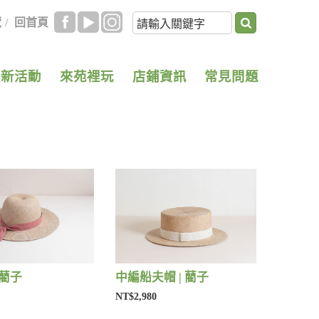
覽
/
回首頁
最新活動
來苑裡玩
店鋪資訊
常見問題
 藺子
中編船夫帽 | 藺子
NT$2,980