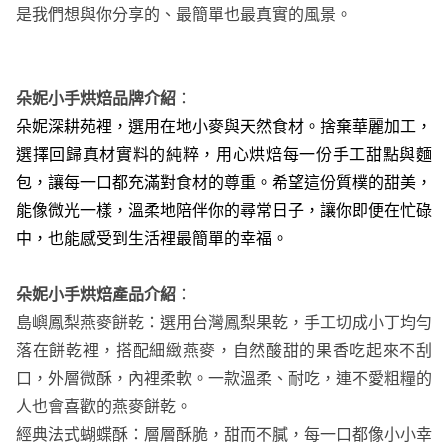
是我們想與你分享的、最簡單也最真實的風景。
朵妮小手烘焙品牌介紹
：
朵妮深耕苑裡，選用在地小麥與天然食材。捨棄華麗加工，
選擇回歸真材實料的純粹，
用心烘焙每一份手工甜點與麵
包，讓每一口都充滿對食材的尊重
。
希望這份質樸的甜美，
能像微光一樣，溫柔地陪伴你的尋常日子
，
讓你即便在忙碌
中，也能感受到生活裡最簡單的幸福
。
朵妮小手烘焙產品介紹
：
島嶼鳳梨燕麥餅乾：選用台灣鳳梨果乾，手工切成小丁均勻
落在餅乾裡，搭配細緻燕麥，自然酸甜的果香吃起來不刮
口，外層微酥，內裡柔軟。一款溫柔、耐吃，連不愛粗糧的
人也會喜歡的燕麥餅乾。
經典法式蝴蝶酥：層層酥脆，甜而不膩，每一口都像小小幸