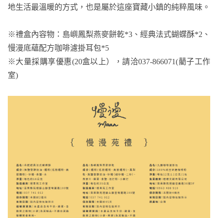
地生活最溫暖的方式，也是屬於這座寶藏小鎮的純粹風味。
※禮盒內容物：島嶼鳳梨燕麥餅乾*3、經典法式蝴蝶酥*2、
慢漫底蘊配方咖啡濾掛耳包*5
※大量採購享優惠(20盒以上），請洽037-866071(藺子工作
室)