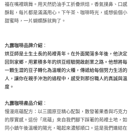
福在嘴裡跳舞。用天然奶油手工折疊烘焙，香氣撲鼻、口感
酥鬆，每片都是滿滿用心。下午茶、咖啡時光，或想偷個小
甜蜜時，一片蝴蝶酥就夠了。
九露咖啡品牌介紹
：
烘豆師是土生土長的苑裡青年
。在外面闖蕩多年後，他決定
回到家鄉，用累積多年的烘豆經驗開啟創業之路
。他想將每
一顆生澀的豆子轉化為溫暖的火種，傳遞給每個努力生活的
人，讓你在親手沖泡的過程中，感受到那份職人的真誠與溫
度
。
九露咖啡產品介紹
：
慢漫底蘊配方：以三國原豆精心配製，散發著果香與巧克力
的厚實感。這份「底蘊」來自我們腳下踩著的苑裡土地，如
同小鎮午後溫暖的陽光，喝起來濃郁順口。這是我們連結在