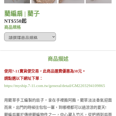
藺編扇 | 藺子
NT$550起
商品規格
商品描述
使用7-11賣貨便交易
，此商品運費優惠為38元。
請點選以下網址下單：
https://myship.7-11.com.tw/general/detail/GM2203294109865
用藺草手工編製的扇子，拿在手裡搧阿搧，藺草淡淡香氣迎面
而來，出門的時候往包包一塞，到哪裡都可以過涼涼的夏天!
藺編扇屬於傳統藺編物件之一，中心藏入竹片，從把柄到扇面