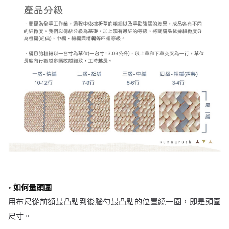
•
如何量頭圍
用布尺從前額最凸點到後腦勺最凸點的位置繞一圈，即是頭圍
尺寸。