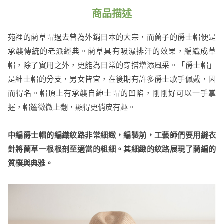
商品描述
苑裡的藺草帽過去曾為外銷日本的大宗，而藺子的爵士帽便是
承襲傳統的老派經典。藺草具有吸濕排汗的效果，編織成草
帽，除了實用之外，更能為日常的穿搭增添風采。「爵士帽」
是紳士帽的分支，男女皆宜，在後期有許多爵士歌手佩戴，因
而得名。帽頂上有承襲自紳士帽的凹陷，剛剛好可以一手掌
握，帽簷微微上翻，顯得更俏皮有趣。
中編爵士帽的編織紋路非常細緻，編製前，工藝師們要用縫衣
針將藺草一根根剖至適當的粗細。其細緻的紋路展現了藺編的
質樸與典雅。