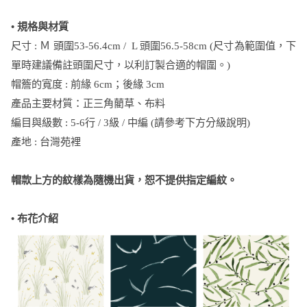
• 規格與材質
尺寸 : Ｍ 頭圍53-56.4cm / L 頭圍56.5-58cm (尺寸為範圍值，下
單時建議備註頭圍尺寸，以利訂製合適的帽圍。)
帽簷的寬度 : 前緣 6cm；後緣 3cm
產品主要材質：正三角藺草、布料
編目與級數 : 5-6行 / 3級 / 中編 (請參考下方分級說明)
產地 : 台灣苑裡
帽款上方的紋樣為隨機出貨，恕不提供指定編紋。
• 布花介紹