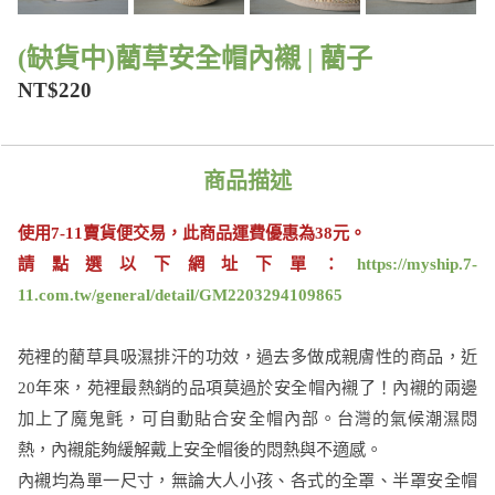
(缺貨中)藺草安全帽內襯 | 藺子
NT$220
商品描述
使用7-11賣貨便交易，
此商品運費優惠為38元。
請點選以下網址下單：
https://myship.7-
11.com.tw/general/detail/GM2203294109865
苑裡的藺草具吸濕排汗的功效，過去多做成親膚性的商品，近
20年來，苑裡最熱銷的品項莫過於安全帽內襯了！內襯的兩邊
加上了魔鬼氈，可自動貼合安全帽內部。台灣的氣候潮濕悶
熱，內襯能夠緩解戴上安全帽後的悶熱與不適感。
內襯均為單一尺寸，無論大人小孩、各式的全罩、半罩安全帽