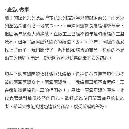
• 產品小故事
藺子的撞色系列及品牌布花系列是近年來的熱銷商品，而這系
列產品背後有著一段故事⋯⋯。辛妹阿嬤擅長編織傳統草蓆，
但因為年紀漸大的緣故，在做工上已經不如年輕時編織的工整
漂亮，但為了讓阿嬤能開心的編織下去，2017年，阿嬤的孫女
找上了藺子，我們開發了一系列跟布結合的商品，強調的不是
編工的精細，而是一份讓阿嬤可以快樂編織下去的初心。
現在辛妹阿嬤因眼疾關係無法編織，但這份心意傳至現年80多
歲的阿雪阿嬤身上，阿雪阿嬤說：「我編藺草都不會累呢！現
在還能繼續編織，真的很開心！」吊牌上阿雪阿嬤的簽名，也
代表著她對這份技藝的用心。歡迎成為使用藺草產品的初心
者，希望大家能夠透過這系列商品，感受藺編的美好。