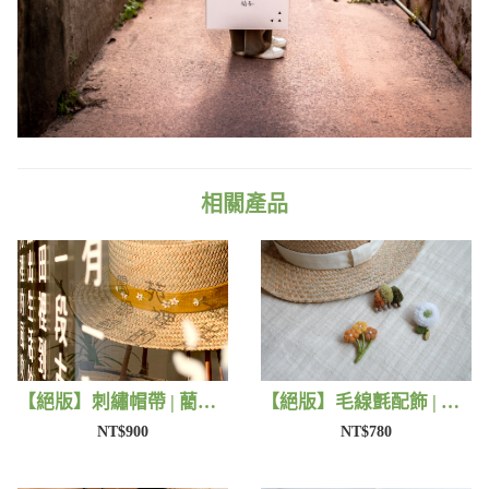
相關產品
【絕版】刺繡帽帶 | 藺子X有FU手作
【絕版】毛線氈配飾 | 藺子X小森物
NT$900
NT$780