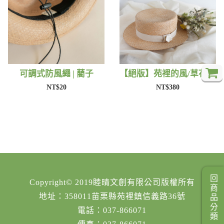
可調式防風繩 | 藺子
【絕版】苑裡的風/草花 | 藺子X片片
NT$20
NT$380
回商品分類
Copyright© 2019睦晴文創有限公司版權所有
地址：358011苗栗縣苑裡鎮信義路36號
電話：037-866071