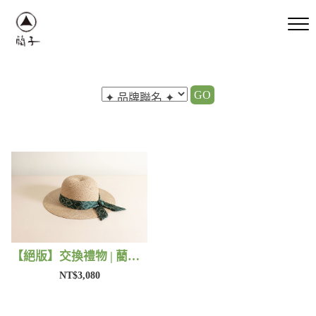
GO
【絕版】交換禮物 | 藺子X好煩小姐
NT$3,080