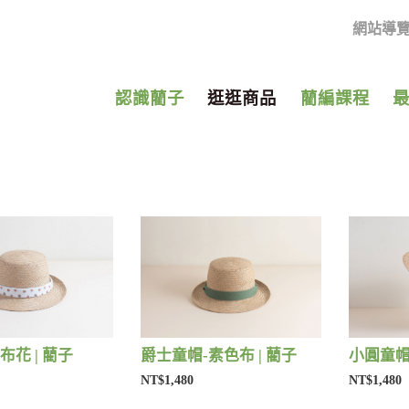
網站導
認識藺子
逛逛商品
藺編課程
布花 | 藺子
爵士童帽-素色布 | 藺子
小圓童帽-
NT$1,480
NT$1,480