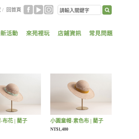
覽
/
回首頁
最新活動
來苑裡玩
店鋪資訊
常見問題
布花 | 藺子
小圓童帽-素色布 | 藺子
NT$1,480