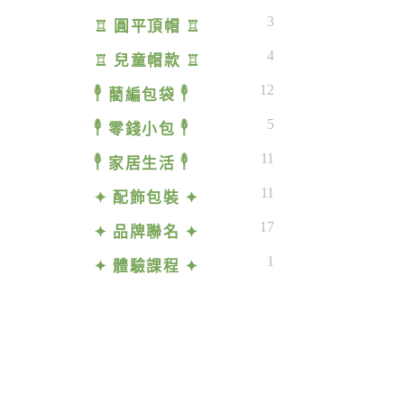
3
♖ 圓平頂帽 ♖
4
♖ 兒童帽款 ♖
12
𓇣 藺編包袋 𓇣
5
𓇣 零錢小包 𓇣
11
𓇣 家居生活 𓇣
11
✦ 配飾包裝 ✦
17
✦ 品牌聯名 ✦
1
✦ 體驗課程 ✦