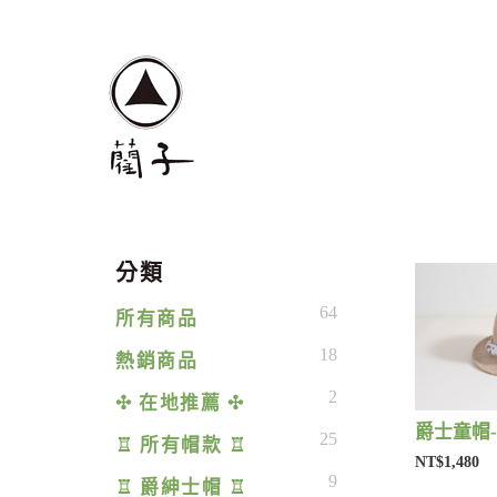
分類
64
所有商品
18
熱銷商品
2
✣ 在地推薦 ✣
爵士童帽-
25
♖ 所有帽款 ♖
NT$1,480
9
♖ 爵紳士帽 ♖