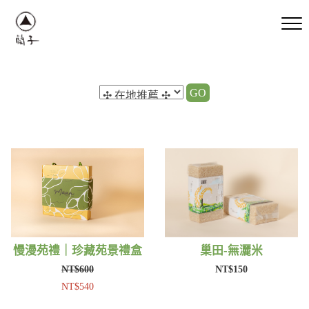
GO
慢漫苑禮｜珍藏苑景禮盒
巢田-無灑米
NT$600
NT$150
NT$540