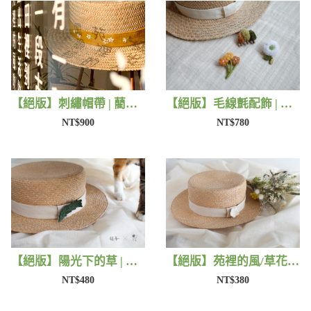
【絕版】刺繡帽帶 | 藺子X有FU手作
【絕版】毛線氈配飾 | 藺子X小森物
NT$900
NT$780
【絕版】陽光下的草 | 藺子X片片
【絕版】苑裡的風/草花 | 藺子X片片
NT$480
NT$380