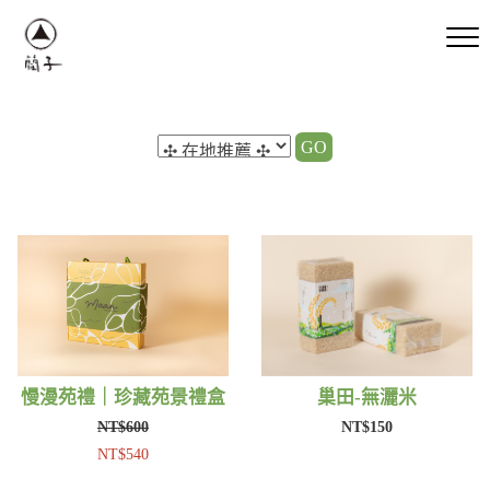
GO
慢漫苑禮｜珍藏苑景禮盒
巢田-無灑米
NT$600
NT$150
NT$540