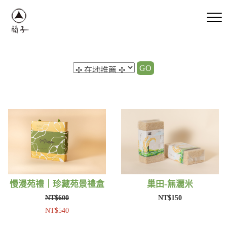
GO
慢漫苑禮｜珍藏苑景禮盒
巢田-無灑米
NT$600
NT$150
NT$540