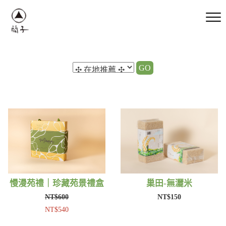
GO
慢漫苑禮｜珍藏苑景禮盒
巢田-無灑米
NT$600
NT$150
NT$540