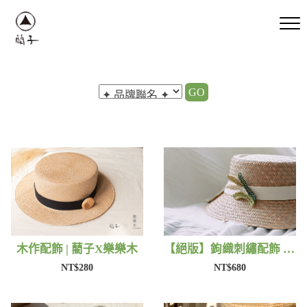
GO
木作配飾 | 藺子X樂樂木
【絕版】鉤織刺繡配飾 | 藺子Xphytooo
NT$280
NT$680