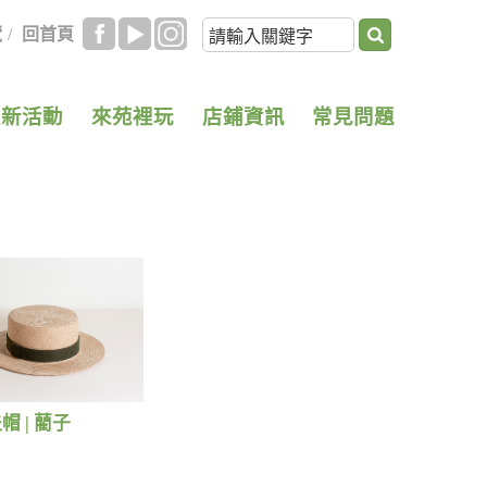
覽
/
回首頁
最新活動
來苑裡玩
店鋪資訊
常見問題
 | 藺子