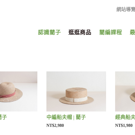
網站導
認識藺子
逛逛商品
藺編課程
藺子
中編船夫帽 | 藺子
經典船夫帽
NT$2,980
NT$1,980