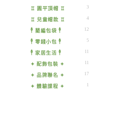
3
♖ 圓平頂帽 ♖
4
♖ 兒童帽款 ♖
12
𓇣 藺編包袋 𓇣
5
𓇣 零錢小包 𓇣
11
𓇣 家居生活 𓇣
11
✦ 配飾包裝 ✦
17
✦ 品牌聯名 ✦
1
✦ 體驗課程 ✦