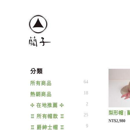
分類
64
所有商品
18
熱銷商品
2
✣ 在地推薦 ✣
梨形帽 | 
25
♖ 所有帽款 ♖
NT$2,980
9
♖ 爵紳士帽 ♖