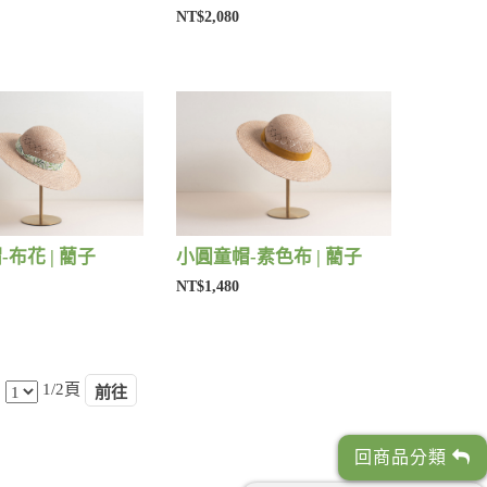
NT$2,080
布花 | 藺子
小圓童帽-素色布 | 藺子
NT$1,480
1/2頁
回商品分類