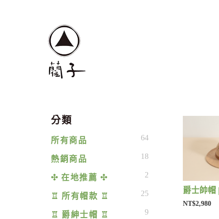
分類
64
所有商品
18
熱銷商品
2
✣ 在地推薦 ✣
爵士帥帽 
25
♖ 所有帽款 ♖
NT$2,980
9
♖ 爵紳士帽 ♖