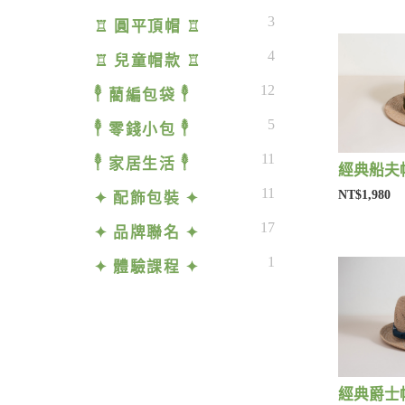
3
♖ 圓平頂帽 ♖
4
♖ 兒童帽款 ♖
12
𓇣 藺編包袋 𓇣
5
𓇣 零錢小包 𓇣
11
𓇣 家居生活 𓇣
經典船夫帽
11
NT$1,980
✦ 配飾包裝 ✦
17
✦ 品牌聯名 ✦
1
✦ 體驗課程 ✦