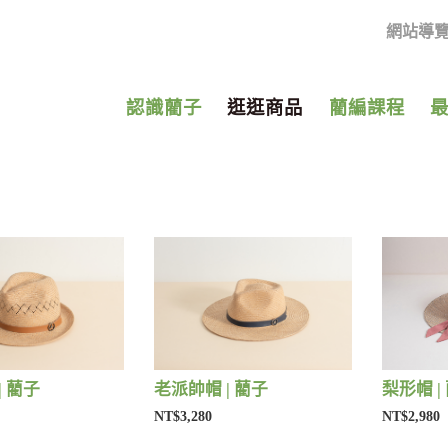
網站導
認識藺子
逛逛商品
藺編課程
| 藺子
老派帥帽 | 藺子
梨形帽 |
NT$3,280
NT$2,980