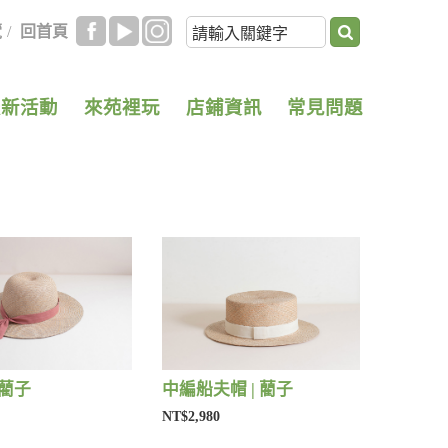
覽
/
回首頁
最新活動
來苑裡玩
店鋪資訊
常見問題
 藺子
中編船夫帽 | 藺子
NT$2,980