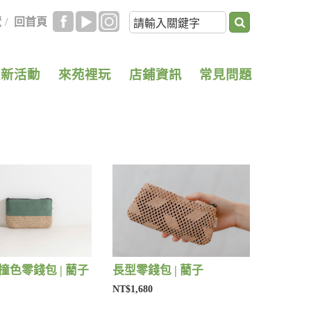
覽
/
回首頁
最新活動
來苑裡玩
店鋪資訊
常見問題
撞色零錢包 | 藺子
長型零錢包 | 藺子
NT$1,680