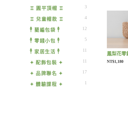
3
♖ 圓平頂帽 ♖
4
♖ 兒童帽款 ♖
12
𓇣 藺編包袋 𓇣
5
𓇣 零錢小包 𓇣
11
𓇣 家居生活 𓇣
鳳梨花零錢
11
NT$1,180
✦ 配飾包裝 ✦
17
✦ 品牌聯名 ✦
1
✦ 體驗課程 ✦