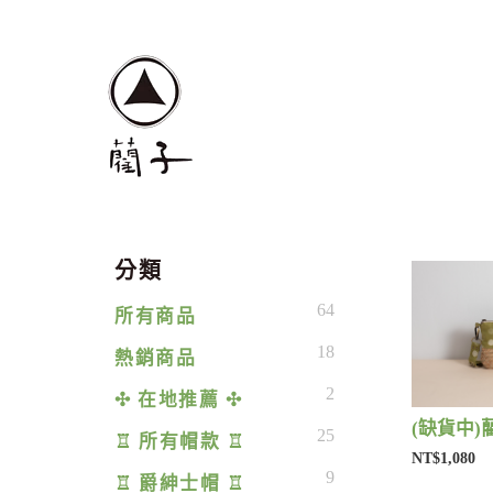
分類
64
所有商品
18
熱銷商品
2
✣ 在地推薦 ✣
25
♖ 所有帽款 ♖
NT$1,080
9
♖ 爵紳士帽 ♖