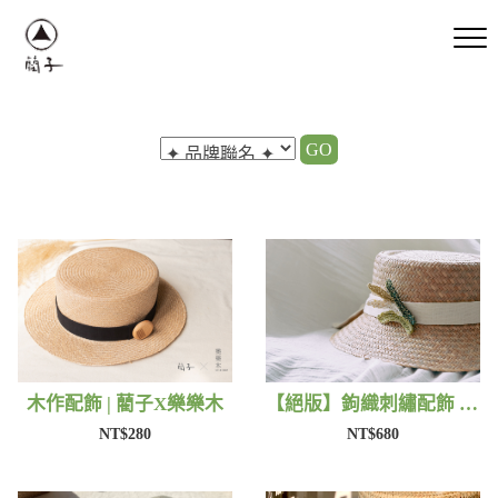
GO
木作配飾 | 藺子X樂樂木
【絕版】鉤織刺繡配飾 | 藺子Xphytooo
NT$280
NT$680