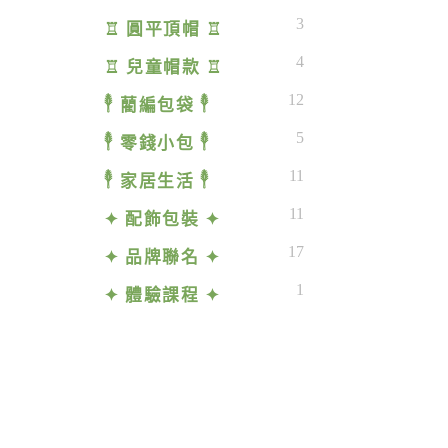
3
♖ 圓平頂帽 ♖
4
♖ 兒童帽款 ♖
12
𓇣 藺編包袋 𓇣
5
𓇣 零錢小包 𓇣
11
𓇣 家居生活 𓇣
11
✦ 配飾包裝 ✦
17
✦ 品牌聯名 ✦
1
✦ 體驗課程 ✦