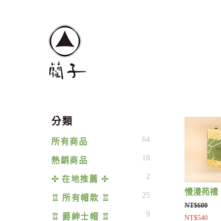
分類
64
所有商品
18
熱銷商品
2
✣ 在地推薦 ✣
慢漫苑禮
25
♖ 所有帽款 ♖
NT$600
9
♖ 爵紳士帽 ♖
NT$540