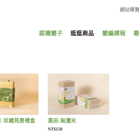
網站導
認識藺子
逛逛商品
藺編課程
｜珍藏苑景禮盒
巢田-無灑米
NT$150