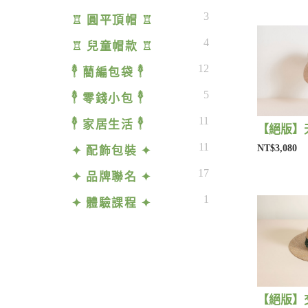
3
♖ 圓平頂帽 ♖
4
♖ 兒童帽款 ♖
12
𓇣 藺編包袋 𓇣
5
𓇣 零錢小包 𓇣
11
𓇣 家居生活 𓇣
11
NT$3,080
✦ 配飾包裝 ✦
17
✦ 品牌聯名 ✦
1
✦ 體驗課程 ✦