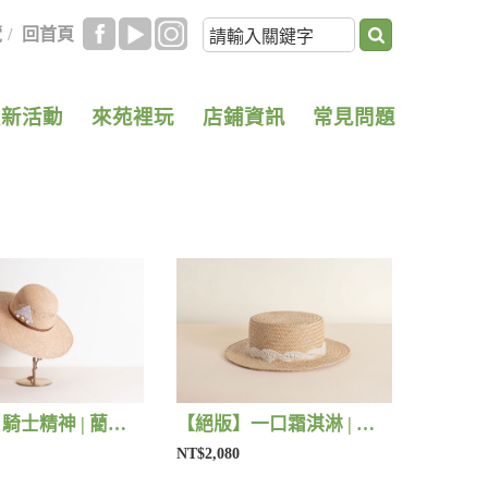
覽
/
回首頁
最新活動
來苑裡玩
店鋪資訊
常見問題
【絕版】騎士精神 | 藺子X好煩小姐
【絕版】一口霜淇淋 | 藺子X好煩小姐
NT$2,080