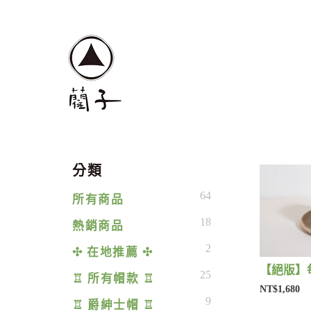
分類
64
所有商品
18
熱銷商品
2
✣ 在地推薦 ✣
25
♖ 所有帽款 ♖
NT$1,680
9
♖ 爵紳士帽 ♖