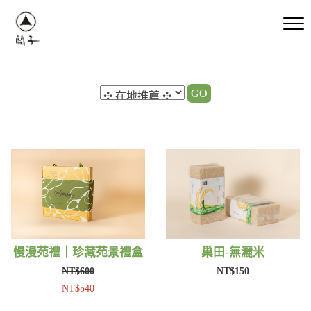
GO
慢漫苑禮｜珍藏苑景禮盒
巢田-無灑米
NT$600
NT$150
NT$540