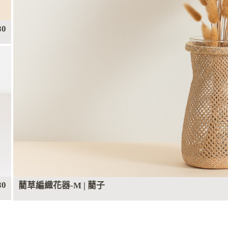
80
80
藺草編織花器-M | 藺子