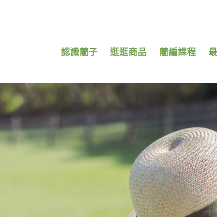
認識藺子
逛逛商品
藺編課程