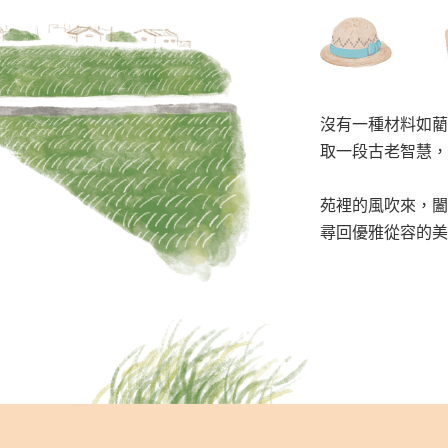
沒有一種材料如藺
取一段古老智慧，
苑裡的風吹來，闔
尋回優雅從容的美