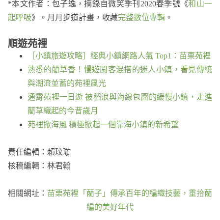
*本文作者：包子逸，摘錄自微笑季刊2020春季號《
和山一
起呼吸
》。月月步道計畫，收藏
完整數位專輯
。
順遊苑裡
［小鎮旅遊攻略］經典小鎮網路人氣 Top1：苗栗苑裡
熟悉的藺草香！慢遊閩客混搭的迷人小鎮，看見傳統
與潮流並蓄的苑裡風光
通霄苑裡一日遊 被稻浪與海線包圍的緩慢小鎮，走進
藺草織起的今昔歲月
苑裡掀海風 積極掀起一個靠海小鎮的新希望
責任編輯：賴玟璇
核稿編輯：林君翰
相關網址：
苗栗苑裡「藺子」傳承百年的編織技藝，重拾藺
編的美好年代