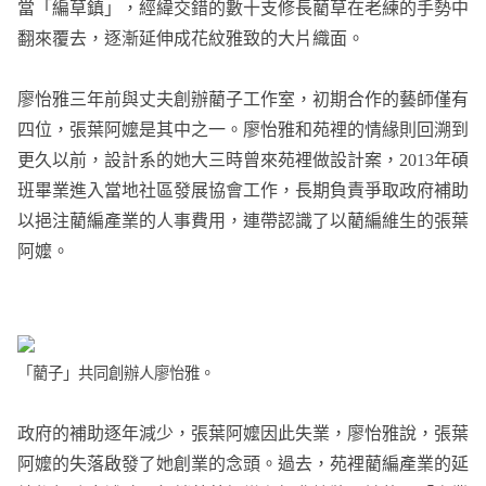
當「編草鎮」，經緯交錯的數十支修長藺草在老練的手勢中
翻來覆去，逐漸延伸成花紋雅致的大片織面。
廖怡雅三年前與丈夫創辦藺子工作室，初期合作的藝師僅有
四位，張葉阿嬤是其中之一。廖怡雅和苑裡的情緣則回溯到
更久以前，設計系的她大三時曾來苑裡做設計案，2013年碩
班畢業進入當地社區發展協會工作，長期負責爭取政府補助
以挹注藺編產業的人事費用，連帶認識了以藺編維生的張葉
阿嬤。
「藺子」共同創辦人廖怡雅。
政府的補助逐年減少，張葉阿嬤因此失業，廖怡雅說，張葉
阿嬤的失落啟發了她創業的念頭。過去，苑裡藺編產業的延