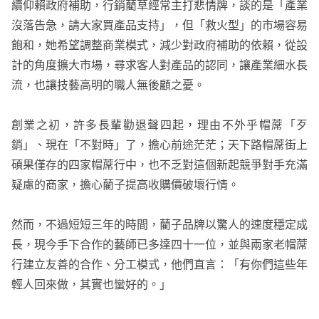
續仰賴政府補助，行銷藺草經常主打悲情牌，談的是「產業
沒落告急，請大家買產品支持」，但「救火型」的市場容易
飽和，她希望調整商業模式，減少對政府補助的依賴，從設
計的角度擴大市場，尋求客人對產品的認同，讓產業細水長
流，也讓技藝高明的職人無後顧之憂。
創業之初，許多長輩勸退聲四起，理由不外乎帽蓆「歹
銷」、現在「不對時」了，擔心前途茫茫；天下路帽蓆街上
碩果僅存的四家帽蓆行中，也不乏對這個新起競爭對手充滿
疑慮的商家，擔心藺子提高收購價破壞行情。
然而，不過短短三年的時間，藺子品牌以驚人的速度穩定成
長，現今手下合作的藝師已多達四十一位，並與兩家老帽蓆
行建立友善的合作、分工模式，他們直言：「有你們這些年
輕人回來做，其實也蠻好的。」