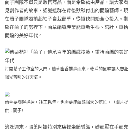
藺子團隊不單只是販售商品，而是希望藉由產品，讓大家看
見創作者的故事，認識這群在背後默默付出的藺編藝師。現
在藺子團隊還捲起袖子自栽藺草，從插秧開始全心投入。期
望在藺子的努裡下，藺草編織產業能重新生根、茁壯，重拾
藺編的美好年代。
打開藺子工作室的大門，藺草幽香撲鼻而來，乾淨的氣味讓人想起
陽光普照的好天氣。
藺草要曬得通透，耗工耗時，也需要連續豔陽天的幫忙。（圖片提
供：藺子）
適逢週末，張葉阿嬤特別來店裡坐鎮編織，磚頭壓在手頭充