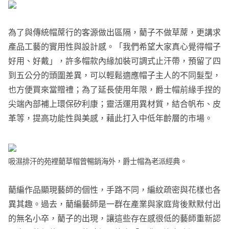
為了與傳統帽蓆行的客源做出區隔，藺子不做草蓆，更講求
產品工藝的實用性與設計感。「我們希望大家真心覺得帽子
好用、好戴」，許多帽款內緣加裝可調式止汗帶，預留了四
到五公分的頭圍差異，可以輕鬆適應帽子主人的不同髮型，
也方便買來當贈禮；為了延長使用年限，爵士帽前緣手捏的
尖端內部補上環保矽利康；靈活運用異材質，結合帆布、皮
革等，提高功能性與美感，藉此打入中低年齡層的市場。
吸濕排汗的苑裡藺草帽曾暢銷海外，爵士帽為老派經典。
藺編作品顯現藝師的個性，手路不同，編紋疏密與花樣也各
異其趣。過去，藺編藝師是一群在產業與家庭背後默默付出
的無名小卒，藺子的出現，讓這些存在感很低的藝師重新認