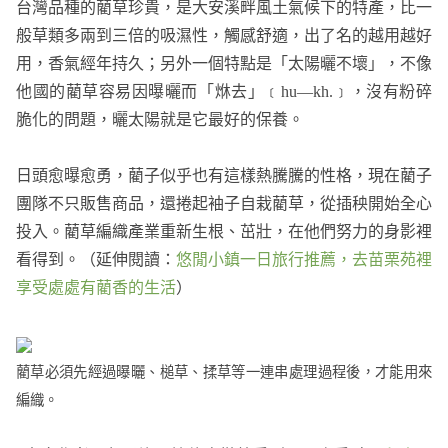
台灣品種的藺草珍貴，是大安溪畔風土氣候下的特產，比一
般草類多兩到三倍的吸濕性，觸感舒適，出了名的越用越好
用，香氣經年持久；另外一個特點是「太陽曬不壞」，不像
他國的藺草容易因曝曬而「烌去」﹝hu—kh.﹞，沒有粉碎
脆化的問題，曬太陽就是它最好的保養。
日頭愈曝愈勇，藺子似乎也有這樣熱騰騰的性格，現在藺子
團隊不只販售商品，還捲起袖子自栽藺草，從插秧開始全心
投入。藺草編織產業重新生根、茁壯，在他們努力的身影裡
看得到。（延伸閱讀：
悠閒小鎮一日旅行推薦，去苗栗苑裡
享受處處有藺香的生活
）
藺草必須先經過曝曬、槌草、揉草等一連串處理過程後，才能用來
編織。