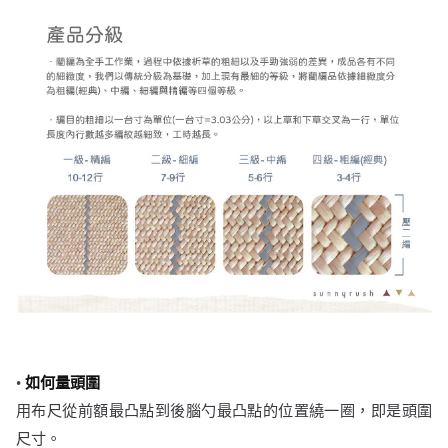
•
如何量頭圍
用布尺從前額最凸點到後腦勺最凸點的位置繞一圈，即是頭圍
尺寸。