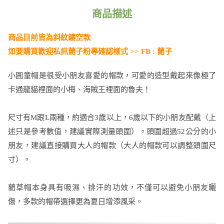
商品描述
商品目前皆為斜紋
鏤空
款
如要購買歡迎私訊藺子粉專確認樣式 >>
FB :
藺子
小圓童帽是很受小朋友喜愛的帽款，可愛的造型戴起來像極了
卡通龍貓裡面的小梅、海賊王裡面的魯夫！
尺寸有M跟L兩種，約適合3歲以上，6歲以下的小朋友配戴（上
述只是參考數值，建議實際測量頭圍）。頭圍超過52公分的小
朋友，建議直接購買大人的帽款（大人的帽款可以調整頭圍尺
寸）。
藺草帽本身具有吸濕、排汗的功效，不僅可以避免小朋友曬
傷，多款的帽帶選擇更為夏日增添風采。