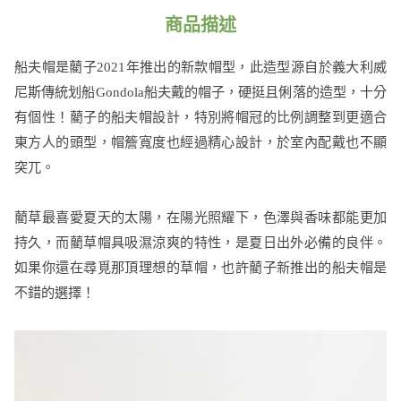
商品描述
船夫帽是藺子2021年推出的新款帽型，此造型源自於義大利威
尼斯傳統划船Gondola船夫戴的帽子，硬挺且俐落的造型，十分
有個性！藺子的船夫帽設計，特別將帽冠的比例調整到更適合
東方人的頭型，帽簷寬度也經過精心設計，於室內配戴也不顯
突兀。
藺草最喜愛夏天的太陽，在陽光照耀下，色澤與香味都能更加
持久，而藺草帽具吸濕涼爽的特性，是夏日出外必備的良伴。
如果你還在尋覓那頂理想的草帽，也許藺子新推出的船夫帽是
不錯的選擇！