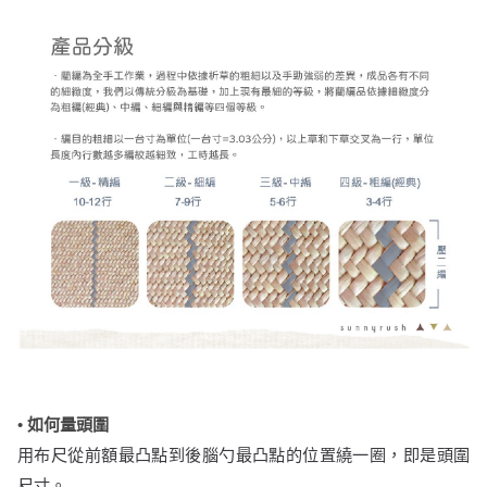
• 如何量頭圍
用布尺從前額最凸點到後腦勺最凸點的位置繞一圈，即是頭圍
尺寸。