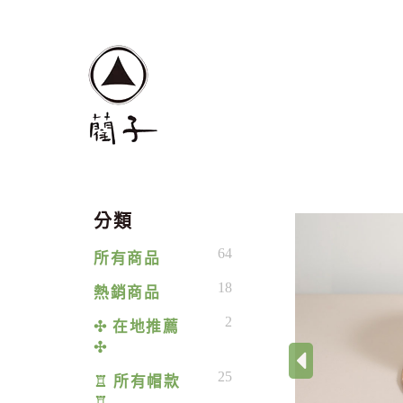
分類
64
所有商品
18
熱銷商品
2
✣ 在地推薦
✣
‹
25
♖ 所有帽款
♖