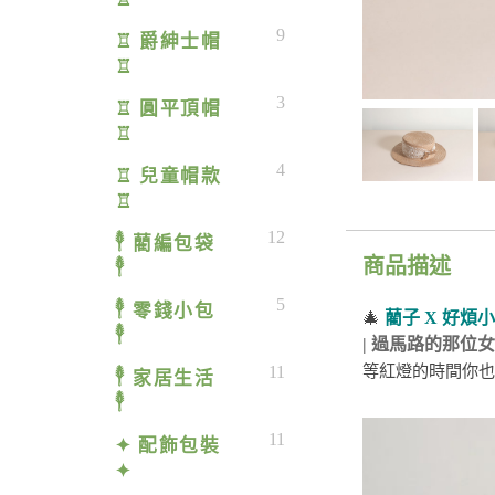
9
♖ 爵紳士帽
♖
3
♖ 圓平頂帽
♖
4
♖ 兒童帽款
♖
12
𓇣 藺編包袋
商品描述
𓇣
5
𓇣 零錢小包
🎄
藺子 X 好煩
𓇣
| 過馬路的那位女孩
等紅燈的時間你也
11
𓇣 家居生活
𓇣
11
✦ 配飾包裝
✦