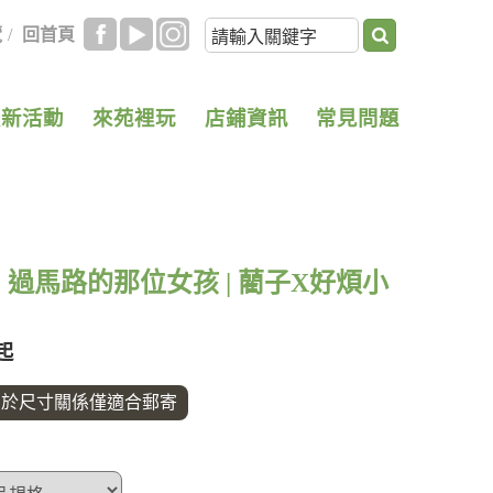
覽
/
回首頁
最新活動
來苑裡玩
店鋪資訊
常見問題
過馬路的那位女孩 | 藺子X好煩小
0起
由於尺寸關係僅適合郵寄