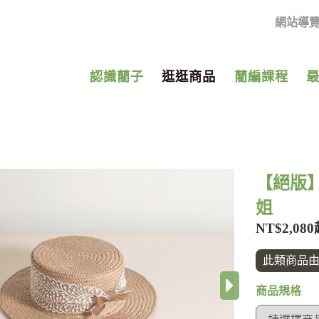
網站導
認識藺子
逛逛商品
藺編課程
【絕版】
姐
NT$2,08
此類商品
›
商品規格