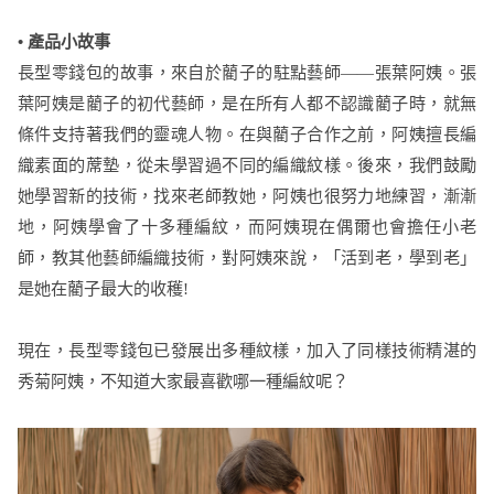
• 產品小故事
長型零錢包的故事，來自於藺子的駐點藝師——張葉阿姨。張
葉阿姨是藺子的初代藝師，是在所有人都不認識藺子時，就無
條件支持著我們的靈魂人物。在與藺子合作之前，阿姨擅長編
織素面的蓆墊，從未學習過不同的編織紋樣。後來，我們鼓勵
她學習新的技術，找來老師教她，阿姨也很努力地練習，漸漸
地，阿姨學會了十多種編紋，而阿姨現在偶爾也會擔任小老
師，教其他藝師編織技術，對阿姨來說，「活到老，學到老」
是她在藺子最大的收穫!
現在，長型零錢包已發展出多種紋樣，加入了同樣技術精湛的
秀菊阿姨，不知道大家最喜歡哪一種編紋呢？