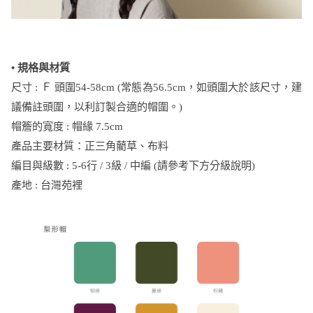
• 規格與材質
尺寸 : Ｆ 頭圍54-58cm (
常態
為56.5cm，如頭圍大於該尺寸，建
議備註頭圍，
以利訂
製
合適的帽圍
。)
帽簷的寬度 : 帽緣 7.5cm
產品主要材質：正三角藺草、布料
編目與級數 : 5-6行 / 3級 / 中編 (請參考下方分級說明)
產地 : 台灣苑裡