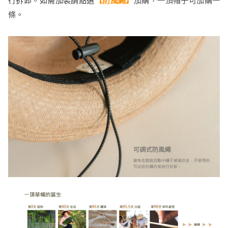
行拆卸。如需加裝
請點選
【防風繩】
加購，
一頂帽子可加購一
條。