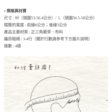
• 規格與材質
尺寸 : Ｍ（頭圍53-56.4公分）/ L（頭圍56.5-58公分）
帽簷的寬度 : 前緣6公分；後緣3公分
產品主要材質 : 正三角藺草、布料
編目粗細 : 3-4行（關於行數請參考下方圖片說明）
級數 : 4級