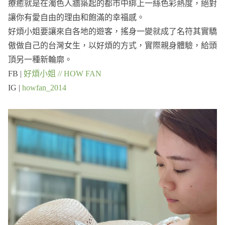
療癒就是在濁⾊人牆築起的都市中綁上一絲色彩熱度，絕對
讓你有愛⾃由的理由和飽滿的幸福感。
好煩⼩姐要讓來自各地的遊客，搖⾝一變就成了名符其實驕
傲做⾃己的台灣⼥生，以好煩的⽅式，實際親⾝體驗，給頭
頂另一種新輪廓。
FB |
好煩小姐 // HOW FAN
IG |
howfan_2014