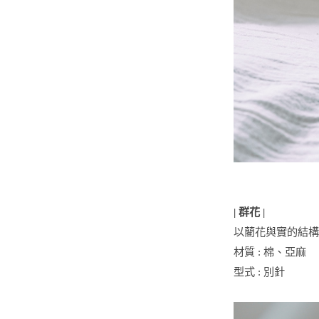
| 群花 |
以藺花與實的結構
材質 : 棉、亞麻
型式 : 別針