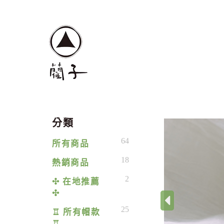
分類
64
所有商品
18
熱銷商品
2
✣ 在地推薦
✣
‹
25
♖ 所有帽款
♖