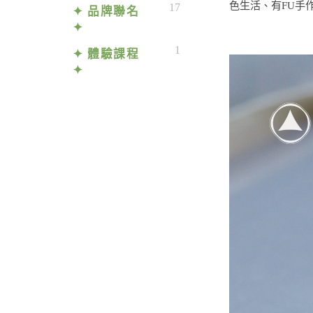
色生活、有FU手
17
✦ 品牌聯名
✦
1
✦ 體驗課程
✦