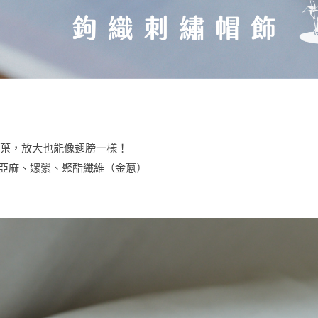
葉，放大也能像翅膀一樣！
毛、亞麻、嫘縈、聚酯纖維（金蔥）