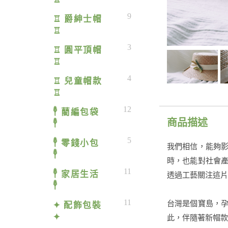
9
♖ 爵紳士帽
♖
3
♖ 圓平頂帽
♖
4
♖ 兒童帽款
♖
12
𓇣 藺編包袋
商品描述
𓇣
5
𓇣 零錢小包
我們相信，能夠
𓇣
時，也能對社會
11
𓇣 家居生活
透過工藝關注這片
𓇣
11
台灣是個寶島，
✦ 配飾包裝
✦
此，伴隨著新帽款