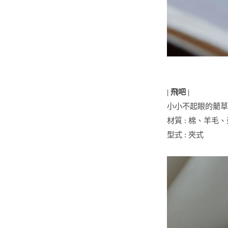
| 飛吧 |
小小不起眼的藺草
材質 : 棉、羊
型式 : 夾式