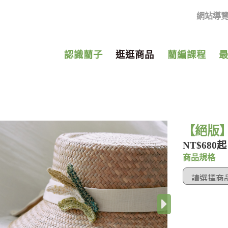
網站導
認識藺子
逛逛商品
藺編課程
【絕版】鉤
NT$680起
商品規格
›