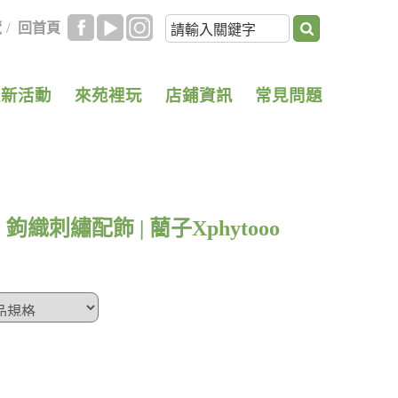
覽
/
回首頁
最新活動
來苑裡玩
店鋪資訊
常見問題
織刺繡配飾 | 藺子Xphytooo