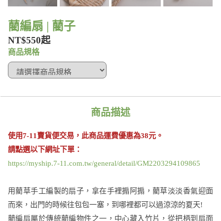
藺編扇 | 藺子
NT$550起
商品規格
商品描述
使用7-11賣貨便交易
，此商品運費優惠為38元。
請點選以下網址下單：
https://myship.7-11.com.tw/general/detail/GM2203294109865
用藺草手工編製的扇子，拿在手裡搧阿搧，藺草淡淡香氣迎面
而來，出門的時候往包包一塞，到哪裡都可以過涼涼的夏天!
藺編扇屬於傳統藺編物件之一，中心藏入竹片，從把柄到扇面