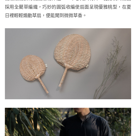
採用全藺草編織，巧妙的圓弧收編使扇面呈現優雅桃型，在夏
日裡輕輕煽動草扇，便能聞到微微草香。