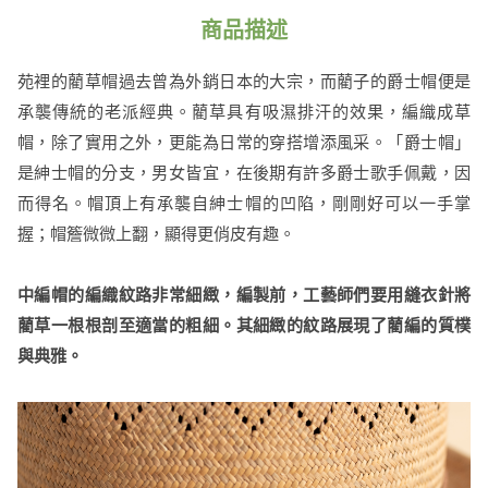
商品描述
苑裡的藺草帽過去曾為外銷日本的大宗，而藺子的爵士帽便是
承襲傳統的老派經典。藺草具有吸濕排汗的效果，編織成草
帽，除了實用之外，更能為日常的穿搭增添風采。「爵士帽」
是紳士帽的分支，男女皆宜，在後期有許多爵士歌手佩戴，因
而得名。帽頂上有承襲自紳士帽的凹陷，剛剛好可以一手掌
握；帽簷微微上翻，顯得更俏皮有趣。
中編帽的編織紋路非常細緻，編製前，工藝師們要用縫衣針將
藺草一根根剖至適當的粗細。其細緻的紋路展現了藺編的質樸
與典雅。