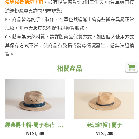
法等候者請勿下訂
，如有現貨備貨需3個工作天。(急單請直接
透過粉絲專頁詢問門市現貨)
5、商品皆為純手工製作，在草色與編織上會有些微差異屬正常
現象，非重大瑕疵恕不提供退換貨服務。
6、藺草為天然材質，請詳閱商品保養方式，如因個人使用方式
與保存方式不當，使商品有受損或發霉情況發生，恕無法退換
貨。
相關產品
經典爵士帽-藺子布花 | 藺子
老派帥帽 | 藺子
NT$1,680
NT$3,280