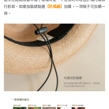
行拆卸。如需加裝
請點選
【防風繩】
加購，
一頂帽子可加購一
條。