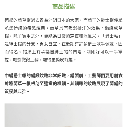
商品描述
苑裡的藺草帽過去曾為外銷日本的大宗，而藺子的爵士帽便是
承襲傳統的老派經典。藺草具有吸濕排汗的效果，編織成草
帽，除了實用之外，更能為日常的穿搭增添風采。「爵士帽」
是紳士帽的分支，男女皆宜，在後期有許多爵士歌手佩戴，因
而得名。帽頂上有承襲自紳士帽的凹陷，剛剛好可以一手掌
握，帽簷微微上翻，顯得更俏皮有趣。
中編爵士帽的編織紋路非常細緻，編製前，工藝師們要用縫衣
針將藺草一根根剖至適當的粗細。其細緻的紋路展現了藺編的
質樸與典雅。