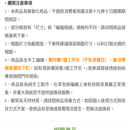
•
購買注意事項
1、本商品為客製化商品，不適用消費者保護法第十九條七日猶豫期
間規定。
2、部分帽款有「尺寸」與「編織粗細」規格的不同，請詳閱商品規
格後再下單。
3、帽圍尺寸為範圍值，下單時建議填寫頭圍尺寸，以利訂製合適的
帽圍。
4、商品爲全手工編織，
製作需7個工作天（不包含假日），無法等
候者請勿下訂
，如有現貨備貨需3個工作天。(急單請直接透過粉絲
專頁詢問門市現貨)
5、商品皆為純手工製作，在草色與編織上會有些微差異屬正常現
象，非重大瑕疵恕不提供退換貨服務。
6、藺草為天然材質，請詳閱商品保養方式，如因個人使用方式與保
存方式不當，使商品有受損或發霉情況發生，恕無法退換貨。