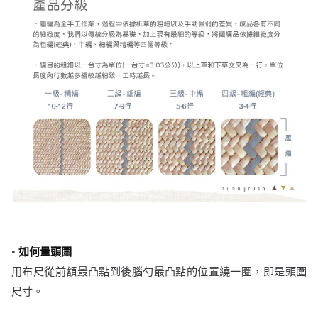
•
如何量頭圍
用布尺從前額最凸點到後腦勺最凸點的位置繞一圈，即是頭圍
尺寸。