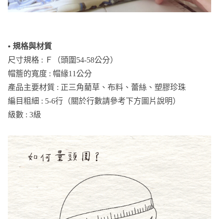
• 規格與材質
尺寸規格 : Ｆ（頭圍54-58公分）
帽簷的寬度 : 帽緣11公分
產品主要材質 : 正三角藺草、布料、蕾絲、塑膠珍珠
編目粗細 : 5-6行（關於行數請參考下方圖片說明）
級數 : 3級