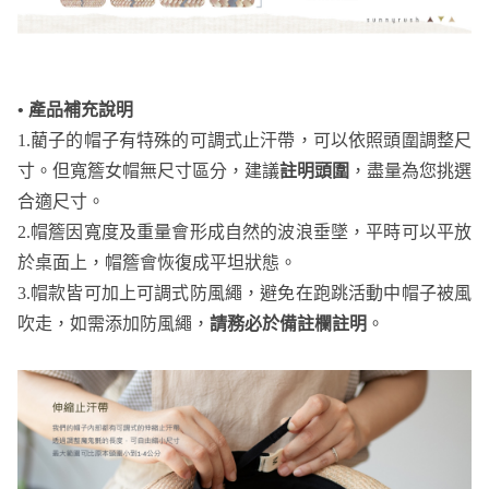
• 產品補充說明
1.藺子的帽子有特殊的可調式止汗帶，可以依照頭圍調整尺
寸。但寬簷女帽無尺寸區分，建議
註明頭圍
，盡量為您挑選
合適尺寸。
2.帽簷因寬度及重量會形成自然的波浪垂墜，平時可以平放
於桌面上，帽簷會恢復成平坦狀態。
3.帽款皆可加上可調式防風繩，避免在跑跳活動中帽子被風
吹走，如需添加防風繩，
請務必於備註欄註明
。