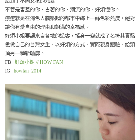
結到了不同女孩的元素
不管是害羞的你、古著的你、潮流的你，好煩懂你。
療癒就是在濁⾊人牆築起的都市中綁上一絲色彩熱度，絕對
讓你有愛⾃由的理由和飽滿的幸福感。
好煩⼩姐要讓來自各地的遊客，搖⾝一變就成了名符其實驕
傲做⾃己的台灣⼥生，以好煩的⽅式，實際親⾝體驗，給頭
頂另一種新輪廓。
FB |
好煩小姐 // HOW FAN
IG |
howfan_2014