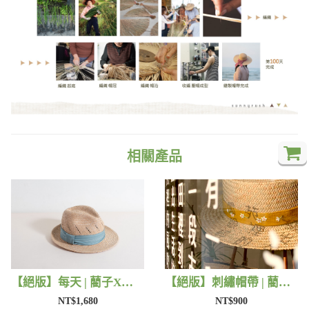
相關產品
【絕版】每天 | 藺子X好煩小姐
【絕版】刺繡帽帶 | 藺子X有FU手作
NT$1,680
NT$900