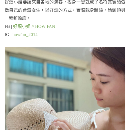
好煩⼩姐要讓來自各地的遊客，搖⾝一變就成了名符其實驕傲
做⾃己的台灣⼥生，以好煩的⽅式，實際親⾝體驗，給頭頂另
一種新輪廓。
FB |
好煩小姐 // HOW FAN
IG |
howfan_2014