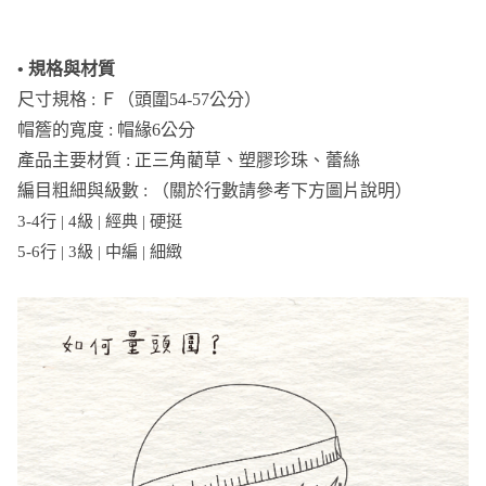
• 規格與材質
尺寸規格 : Ｆ（頭圍54-57公分）
帽簷的寬度 : 帽緣6公分
產品主要材質 : 正三角藺草、塑膠珍珠、蕾絲
編目粗細與級數 : （關於行數請參考下方圖片說明）
3-4行 | 4級 | 經典 | 硬挺
5-6行 | 3級 | 中編 | 細緻