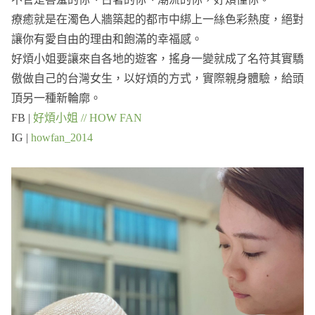
療癒就是在濁⾊人牆築起的都市中綁上一絲色彩熱度，絕對
讓你有愛⾃由的理由和飽滿的幸福感。
好煩⼩姐要讓來自各地的遊客，搖⾝一變就成了名符其實驕
傲做⾃己的台灣⼥生，以好煩的⽅式，實際親⾝體驗，給頭
頂另一種新輪廓。
FB |
好煩小姐 // HOW FAN
IG |
howfan_2014