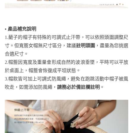
• 產品補充說明
1.藺子的帽子有特殊的可調式止汗帶，可以依照頭圍調整尺
寸。但寬簷女帽無尺寸區分，建議
註明頭圍
，盡量為您挑選
合適尺寸。
2.帽簷因寬度及重量會形成自然的波浪垂墜，平時可以平放
於桌面上，帽簷會恢復成平坦狀態。
3.帽款皆可加上可調式防風繩，避免在跑跳活動中帽子被風
吹走，如需添加防風繩，
請務必於備註欄註明
。