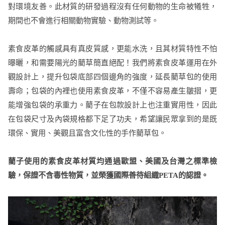
對環境友善。此材質的研發過程沒有任何動物的生命被犧牲，
期間也不會進行相關動物實驗、動物測試等。
素食皮革的觸感具有真皮質感，更能水洗，且其材質特性不怕
曝曬，和需要陽光的藺草簡直絕配！我們將素食皮革運用在外
觀設計上，提升包袋底部四個邊角的強度，延長藺草包的使用
壽命；包袋的內裡也使用素食皮革，不僅不容易產生皺摺，更
能增強包袋的承重力。藺子在包款設計上也注重實用性，因此
在包袋尺寸及內袋規格都下足了功夫，希望讓民眾拿到的是既
環保、實用、美觀且富含文化性的手作藺草包。
藺子使用的素食皮革材質均通過歐盟、美國及台灣之標準檢
驗，保證不含毒性物質，並榮獲國際善待組織PETA的認證。