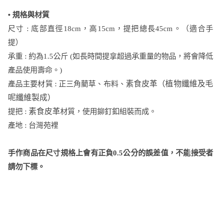
• 規格與材質
尺寸 : 底部直徑18cm，高15cm，提把總長45cm。（適合手
提）
承重 : 約為1.5公斤 (如長時間提拿超過承重量的物品，將會降低
產品使用壽命。)
產品主要材質 : 正三角藺草、布料、
素食皮革（植物纖維及毛
呢纖維製成）
提把 :
素食皮革
材質，使用鉚釘釦組裝而成。
產地 : 台灣苑裡
手作商品在尺寸規格上會有正負0.5公分的誤差值，不能接受者
請勿下標。