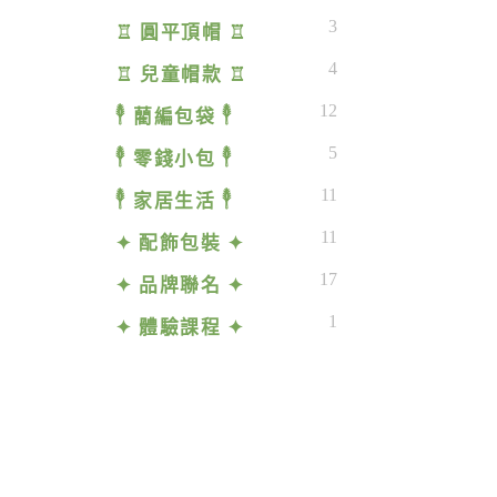
3
♖ 圓平頂帽 ♖
4
♖ 兒童帽款 ♖
12
𓇣 藺編包袋 𓇣
5
𓇣 零錢小包 𓇣
11
𓇣 家居生活 𓇣
11
✦ 配飾包裝 ✦
17
✦ 品牌聯名 ✦
1
✦ 體驗課程 ✦