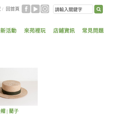
覽
/
回首頁
最新活動
來苑裡玩
店鋪資訊
常見問題
 | 藺子