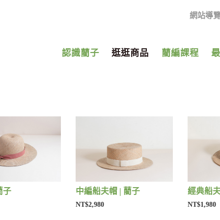
網站導
認識藺子
逛逛商品
藺編課程
藺子
中編船夫帽 | 藺子
經典船夫帽
NT$2,980
NT$1,980