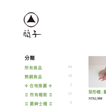
分類
64
所有商品
18
熱銷商品
2
✣ 在地推薦 ✣
梨形帽 | 
25
♖ 所有帽款 ♖
NT$2,980
9
♖ 爵紳士帽 ♖