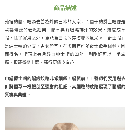
商品描述
苑裡的藺草帽過去曾為外銷日本的大宗，而藺子的爵士帽便是
承襲傳統的老派經典。藺草具有吸濕排汗的效果，編織成草
帽，除了實用之外，更能為日常的穿搭增添風采。「爵士帽」
是紳士帽的分支，男女皆宜，在後期有許多爵士歌手佩戴，因
而得名。帽頂上有承襲自紳士帽的凹陷，剛剛好可以一手掌
握，帽簷微微上翻，顯得更俏皮有趣。
中編爵士帽的編織紋路非常細緻，編製前，工藝師們要用縫衣
針將藺草一根根剖至適當的粗細。其細緻的紋路展現了藺編的
質樸與典雅。