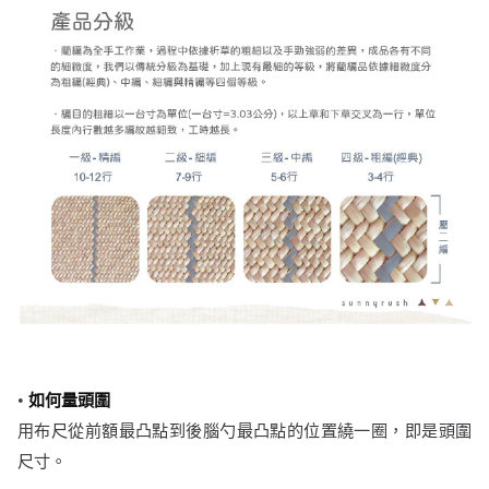
•
如何量頭圍
用布尺從前額最凸點到後腦勺最凸點的位置繞一圈，即是頭圍
尺寸。