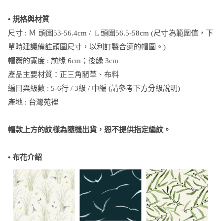
• 規格與材質
尺寸 : Ｍ 頭圍53-56.4cm / L 頭圍56.5-58cm (尺寸為範圍值，下
單時建議備註頭圍尺寸，以利訂製合適的帽圍。)
帽簷的寬度 : 前緣 6cm；後緣 3cm
產品主要材質：正三角藺草、布料
編目與級數 : 5-6行 / 3級 / 中編 (請參考下方分級說明)
產地 : 台灣苑裡
帽款上方的紋樣為隨機出貨，恕不提供指定編紋。
• 布花介紹