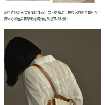
麻糬背包是首次嘗試的後背包款，選擇米色帆布包與藺草做搭配，
恬淡的米色與藺草編織獨有的美感互相映襯。