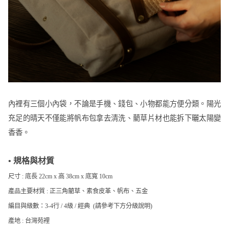
內裡有三個小內袋，不論是手機、錢包、小物都能方便分類。陽光
充足的晴天不僅能將帆布包拿去清洗、藺草片材也能拆下曬太陽變
香香。
• 規格與材質
尺寸 : 底長 22cm x 高 38cm x 底寬 10cm
產品主要材質 : 正三角藺草、素食皮革、帆布、五金
編目與級數：3-4行 / 4級 / 經典 (請參考下方分級說明)
產地 : 台灣苑裡