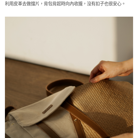
利用皮革去做擋片，背包背起時向內收攏，沒有扣子也很安心。