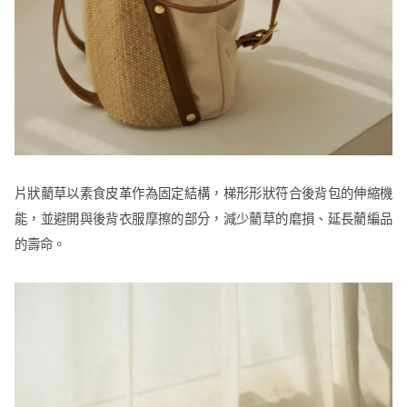
片狀藺草以素食皮革作為固定結構，梯形形狀符合後背包的伸縮機
能，並避開與後背衣服摩擦的部分，減少藺草的磨損、延長藺編品
的壽命。