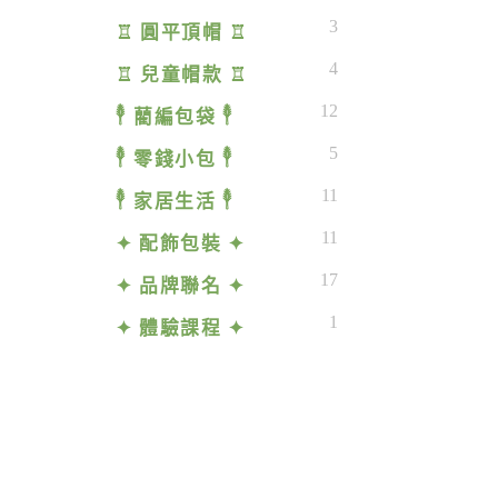
3
♖ 圓平頂帽 ♖
4
♖ 兒童帽款 ♖
12
𓇣 藺編包袋 𓇣
5
𓇣 零錢小包 𓇣
11
𓇣 家居生活 𓇣
11
✦ 配飾包裝 ✦
17
✦ 品牌聯名 ✦
1
✦ 體驗課程 ✦