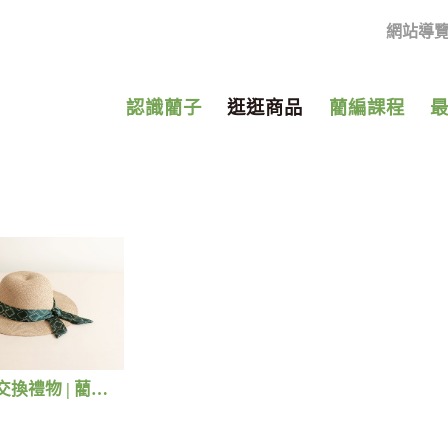
網站導
認識藺子
逛逛商品
藺編課程
【絕版】交換禮物 | 藺子X好煩小姐