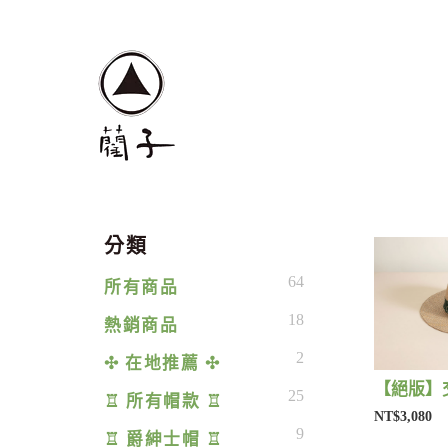
分類
64
所有商品
18
熱銷商品
2
✣ 在地推薦 ✣
25
♖ 所有帽款 ♖
NT$3,080
9
♖ 爵紳士帽 ♖