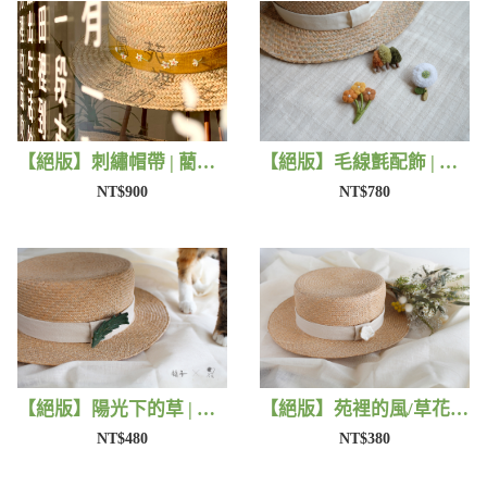
【絕版】刺繡帽帶 | 藺子X有FU手作
【絕版】毛線氈配飾 | 藺子X小森物
NT$900
NT$780
【絕版】陽光下的草 | 藺子X片片
【絕版】苑裡的風/草花 | 藺子X片片
NT$480
NT$380