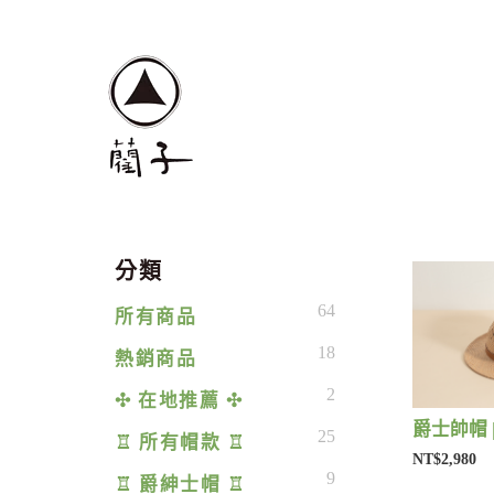
分類
64
所有商品
18
熱銷商品
2
✣ 在地推薦 ✣
爵士帥帽 
25
♖ 所有帽款 ♖
NT$2,980
9
♖ 爵紳士帽 ♖