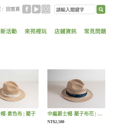
覽
/
回首頁
最新活動
來苑裡玩
店鋪資訊
常見問題
帽-素色布 | 藺子
中編爵士帽-藺子布花 | 藺子
NT$2,580