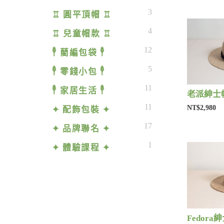
3
♖ 圓平頂帽 ♖
4
♖ 兒童帽款 ♖
12
𓇣 藺編包袋 𓇣
5
𓇣 零錢小包 𓇣
11
𓇣 家居生活 𓇣
老派紳士帽
11
NT$2,980
✦ 配飾包裝 ✦
17
✦ 品牌聯名 ✦
1
✦ 體驗課程 ✦
Fedora