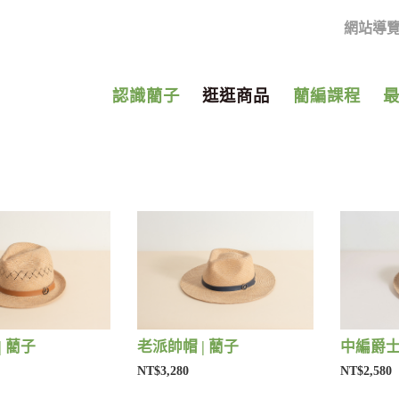
網站導
認識藺子
逛逛商品
藺編課程
| 藺子
老派帥帽 | 藺子
中編爵士
NT$3,280
NT$2,580