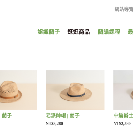
網站導
認識藺子
逛逛商品
藺編課程
| 藺子
老派帥帽 | 藺子
中編爵士
NT$3,280
NT$2,580