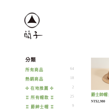
分類
64
所有商品
18
熱銷商品
2
✣ 在地推薦 ✣
爵士帥帽 
25
♖ 所有帽款 ♖
NT$2,980
9
♖ 爵紳士帽 ♖