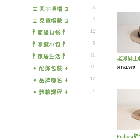
3
♖ 圓平頂帽 ♖
4
♖ 兒童帽款 ♖
12
𓇣 藺編包袋 𓇣
5
𓇣 零錢小包 𓇣
11
𓇣 家居生活 𓇣
老派紳士帽
11
NT$2,980
✦ 配飾包裝 ✦
17
✦ 品牌聯名 ✦
1
✦ 體驗課程 ✦
Fedora