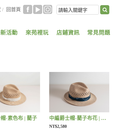
覽
/
回首頁
最新活動
來苑裡玩
店鋪資訊
常見問題
帽-素色布 | 藺子
中編爵士帽-藺子布花 | 藺子
NT$2,580