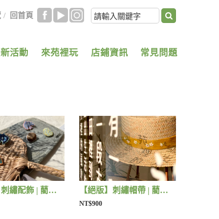
覽
/
回首頁
最新活動
來苑裡玩
店鋪資訊
常見問題
【絕版】刺繡配飾 | 藺子X撫子色生活
【絕版】刺繡帽帶 | 藺子X有FU手作
NT$900