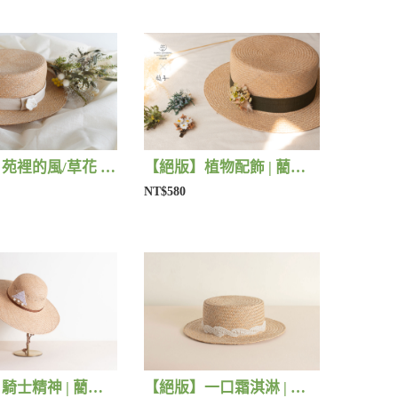
【絕版】苑裡的風/草花 | 藺子X片片
【絕版】植物配飾 | 藺子X法洛勒姆
NT$580
【絕版】騎士精神 | 藺子X好煩小姐
【絕版】一口霜淇淋 | 藺子X好煩小姐