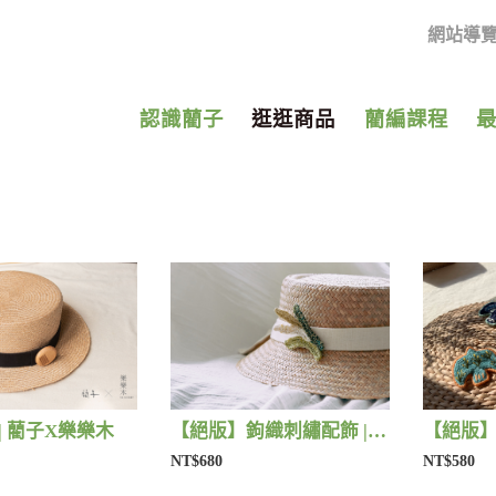
網站導
認識藺子
逛逛商品
藺編課程
| 藺子X樂樂木
【絕版】鉤織刺繡配飾 | 藺子Xphytooo
NT$680
NT$580