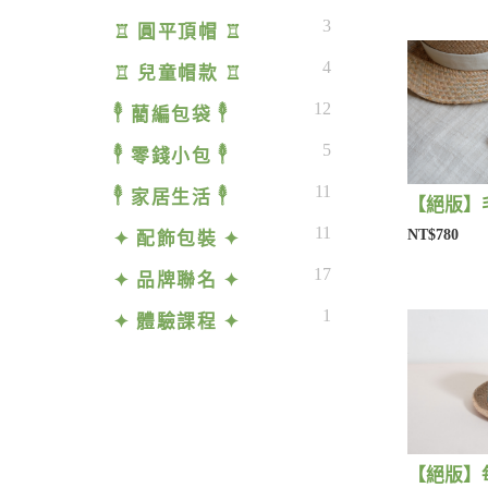
3
♖ 圓平頂帽 ♖
4
♖ 兒童帽款 ♖
12
𓇣 藺編包袋 𓇣
5
𓇣 零錢小包 𓇣
11
𓇣 家居生活 𓇣
11
NT$780
✦ 配飾包裝 ✦
17
✦ 品牌聯名 ✦
1
✦ 體驗課程 ✦