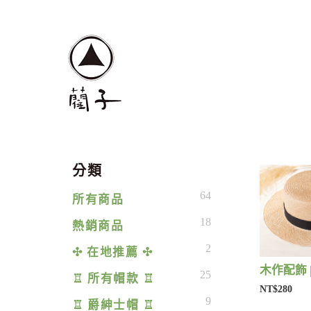
分類
64
所有商品
18
熱銷商品
2
✣ 在地推薦 ✣
木作配飾 
25
♖ 所有帽款 ♖
NT$280
9
♖ 爵紳士帽 ♖