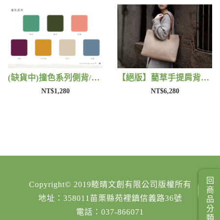
(缺貨中)撞色系列側背/手提包 | 藺子
【絕版】藺草手提肩背包 | 藺子
NT$1,280
NT$6,280
回商品分類
Copyright© 2019睦晴文創有限公司版權所有
地址：358011苗栗縣苑裡鎮信義路36號
電話：037-866071